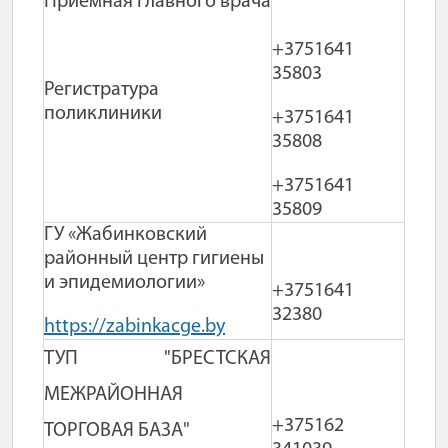
Приемная главного врача
+3751641
35803
Регистратура
поликлиники
+3751641
35808
+3751641
35809
ГУ «Жабинковский
районный центр гигиены
и эпидемиологии»
+3751641
32380
https://zabinkacge.by
ТУП "БРЕСТСКАЯ
МЕЖРАЙОННАЯ
+375162
ТОРГОВАЯ БАЗА"