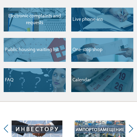
Electronic complaints and
Live phone-ins
requests
Public housing waiting list
One-stop shop
FAQ
Сalendar