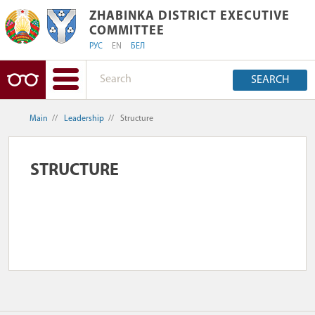
ZHABINKA DISTRICT EXECUTIVE COM
ZHABINKA DISTRICT EXECUTIVE
COMMITTEE
РУС
EN
БЕЛ
SEARCH
Main
//
Leadership
//
Structure
STRUCTURE